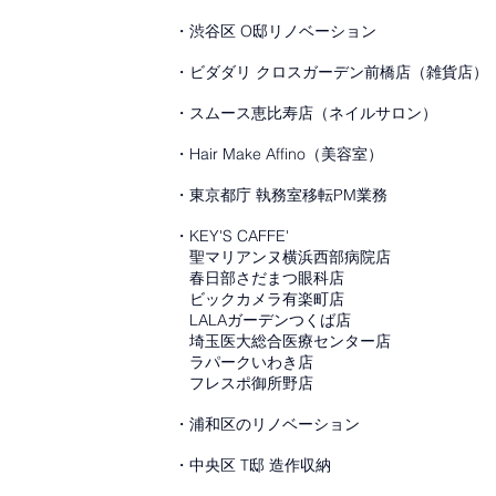
・渋谷区 O邸リノベーション
・ビダダリ クロスガーデン前橋店（雑貨店）
・スムース恵比寿店（ネイルサロン）
・Hair Make Affino（美容室）
・東京都庁 執務室移転PM業務
・KEY'S CAFFE'
聖マリアンヌ横浜西部病院店
春日部さだまつ眼科店
ビックカメラ有楽町店
LALAガーデンつくば店
埼玉医大総合医療センター店
ラパークいわき店
フレスポ御所野店
・浦和区のリノベーション
・中央区 T邸 造作収納