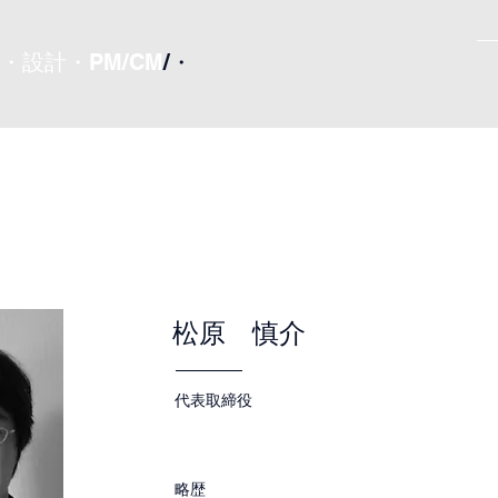
設計・PM/CM
/・
松原 慎介
代表取締役
略歴